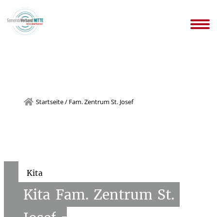
gemeinden
Infos WIR-KITAs
Ansprechpartnersuche
Stellen
n
Downloads Kindertageseinrichtungen
Startseite
/
Fam. Zentrum St. Josef
Kita
Kita
Fam.
Zentrum
St.