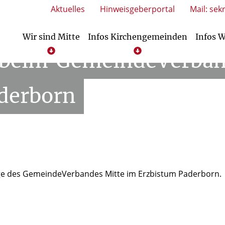
Aktuelles
Hinweisgeberportal
Mail: sek
Wir sind Mitte
Infos Kirchengemeinden
Infos 
beim
GemeindeVerba
 Kindertageseinrichtungen
tleistungen Kindertageseinrichtungen
Dienstleistungen Kirchengemeinden
Service/Downloads Kindertageseinric
derborn
ge des GemeindeVerbandes Mitte im Erzbistum Paderborn.