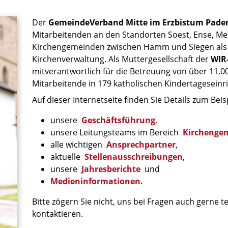
Der
GemeindeVerband Mitte im Erzbistum Pade
Mitarbeitenden an den Standorten Soest, Ense, Me
Kirchengemeinden zwischen Hamm und Siegen als D
Kirchenverwaltung. Als Muttergesellschaft der
WIR
mitverantwortlich für die Betreuung von über 11.0
Mitarbeitende in 179 katholischen Kindertageseinr
Auf dieser Internetseite finden Sie Details zum Beis
unsere
Geschäftsführung
,
unsere Leitungsteams im Bereich
Kirchenge
alle wichtigen
Ansprechpartner
,
aktuelle
Stellenausschreibungen
,
unsere
Jahresberichte
und
Medieninformationen
.
Bitte zögern Sie nicht, uns bei Fragen auch gerne t
kontaktieren.