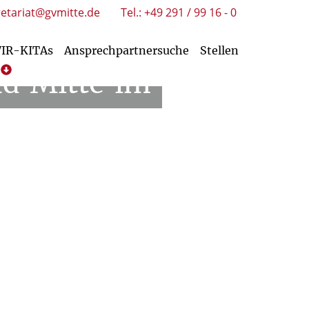
retariat@gvmitte.de
Tel.: +49 291 / 99 16 - 0
WIR-KITAs
Ansprechpartnersuche
Stellen
nd
Mitte
im
htungen
Service/Downloads Kirchengemeinden