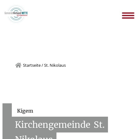
gemeinden
Infos WIR-KITAs
Ansprechpartnersuche
Stellen
n
Downloads Kindertageseinrichtungen
Startseite
/
St. Nikolaus
Kigem
Kirchengemeinde
St.