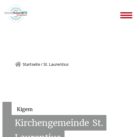
gemeinden
Infos WIR-KITAs
Ansprechpartnersuche
Stellen
n
Downloads Kindertageseinrichtungen
Startseite
/
St. Laurentius
Kigem
Kirchengemeinde
St.