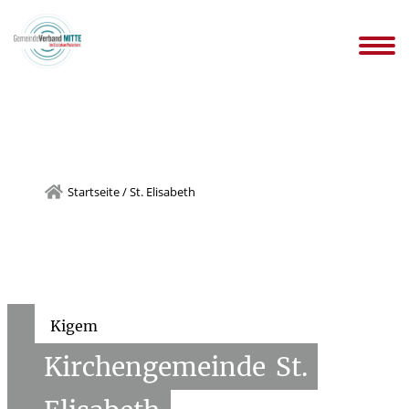
gemeinden
Infos WIR-KITAs
Ansprechpartnersuche
Stellen
n
Downloads Kindertageseinrichtungen
Startseite
/
St. Elisabeth
Kigem
Kirchengemeinde
St.