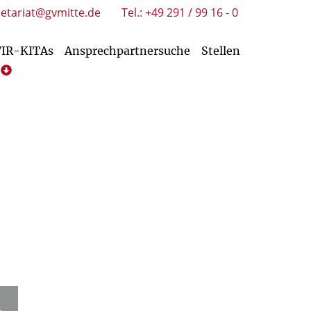
retariat@gvmitte.de
Tel.: +49 291 / 99 16 - 0
WIR-KITAs
Ansprechpartnersuche
Stellen
htungen
Service/Downloads Kirchengemeinden