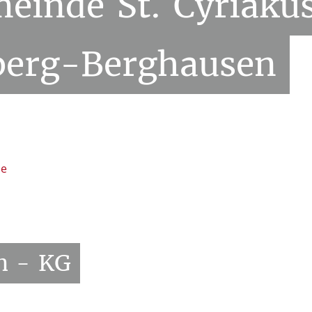
meinde
St.
Cyriaku
berg-Berghausen
de
n
-
KG