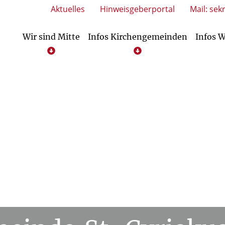
Aktuelles
Hinweisgeberportal
Mail: sek
Wir sind Mitte
Infos Kirchengemeinden
Infos 
 Kindertageseinrichtungen
tleistungen Kindertageseinrichtungen
Dienstleistungen Kirchengemeinden
Service/Downloads Kindertageseinric