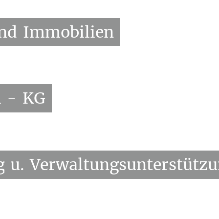
nd
Immobilien
l
-
KG
g
u.
Verwaltungsunterstütz