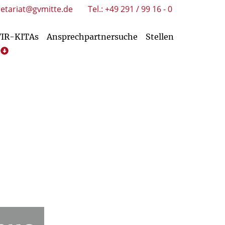
retariat@gvmitte.de
Tel.: +49 291 / 99 16 - 0
WIR-KITAs
Ansprechpartnersuche
Stellen
htungen
Service/Downloads Kirchengemeinden