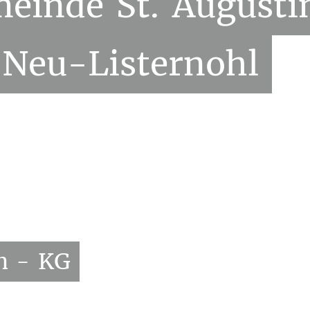
meinde
St.
Augusti
Neu-Listernohl
n
-
KG