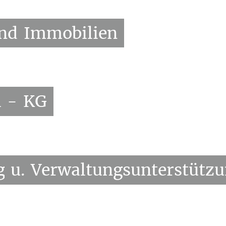
nd
Immobilien
l
-
KG
g
u.
Verwaltungsunterstütz