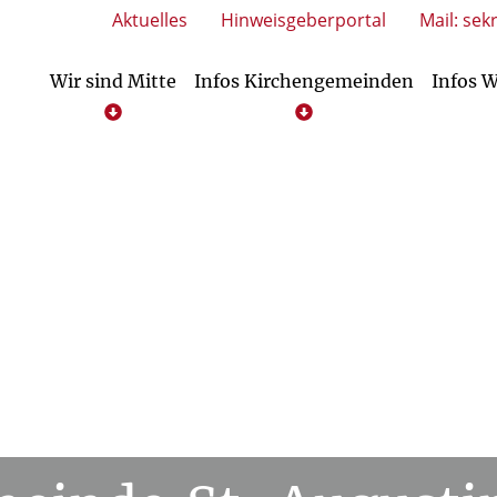
Aktuelles
Hinweisgeberportal
Mail: sek
Wir sind Mitte
Infos Kirchengemeinden
Infos 
 Kindertageseinrichtungen
tleistungen Kindertageseinrichtungen
Dienstleistungen Kirchengemeinden
Service/Downloads Kindertageseinric