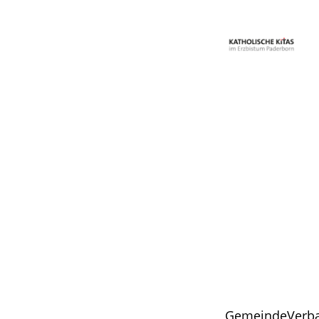
GemeindeVerba