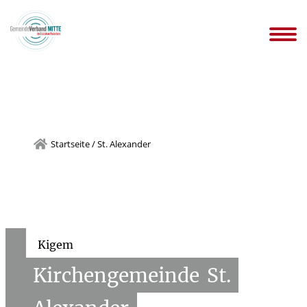
gemeinden
Infos WIR-KITAs
Ansprechpartnersuche
Stellen
n
Downloads Kindertageseinrichtungen
Startseite
/
St. Alexander
Kigem
Kirchengemeinde
St.