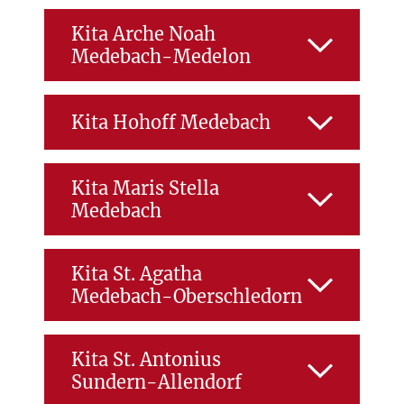
Sachbearbeitung
Personal - Kita
ZUR EINRICHTUNG
Kita Arche Noah
Medebach-Medelon
Funktion:
allg.
Personal - Kita
Sachbearbeitung
ZUR EINRICHTUNG
Kita Hohoff Medebach
Funktion:
allg.
Sachbearbeitung
Personal - Kita
ZUR EINRICHTUNG
Kita Maris Stella
Medebach
Funktion:
allg.
Personal - Kita
Sachbearbeitung
ZUR EINRICHTUNG
Kita St. Agatha
Funktion:
allg.
Medebach-Oberschledorn
Sachbearbeitung
Personal - Kita
ZUR EINRICHTUNG
Kita St. Antonius
Funktion:
allg.
Sundern-Allendorf
Sachbearbeitung