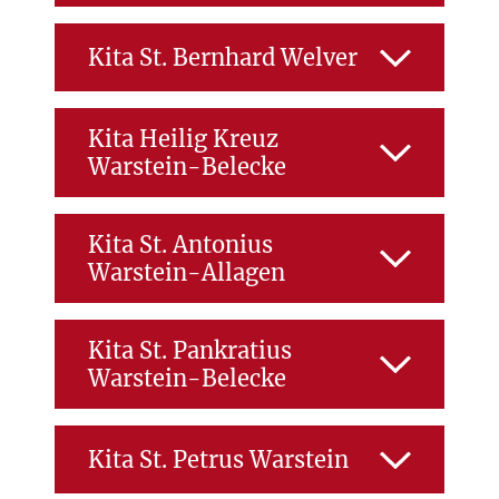
Personal - Kita
ZUR EINRICHTUNG
Kita St. Bernhard Welver
Funktion:
allg.
Sachbearbeitung
Personal - Kita
ZUR EINRICHTUNG
Kita Heilig Kreuz
Warstein-Belecke
Funktion:
allg.
Personal - Kita
Sachbearbeitung
ZUR EINRICHTUNG
Kita St. Antonius
Funktion:
allg.
Warstein-Allagen
Sachbearbeitung
Personal - Kita
ZUR EINRICHTUNG
Kita St. Pankratius
Funktion:
allg.
Warstein-Belecke
Sachbearbeitung
Personal - Kita
ZUR EINRICHTUNG
Kita St. Petrus Warstein
Funktion:
allg.