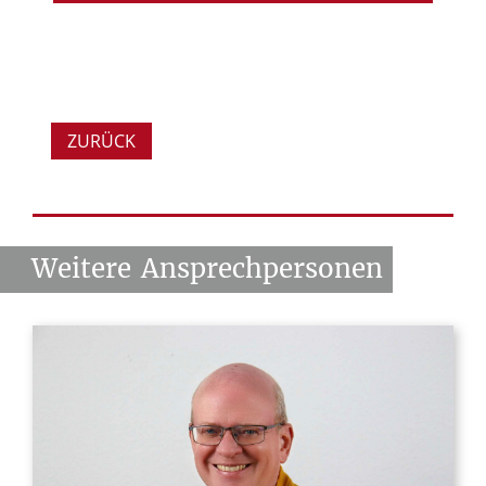
Personal - Kita
ZUR EINRICHTUNG
Funktion:
allg.
Sachbearbeitung
Finanzen - Kita
ZURÜCK
Funktion:
Bewerbermanagement
Weitere
Ansprechpersonen