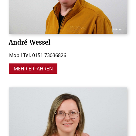
© Brown
André
Wessel
Mobil Tel. 0151 73036826
MEHR ERFAHREN