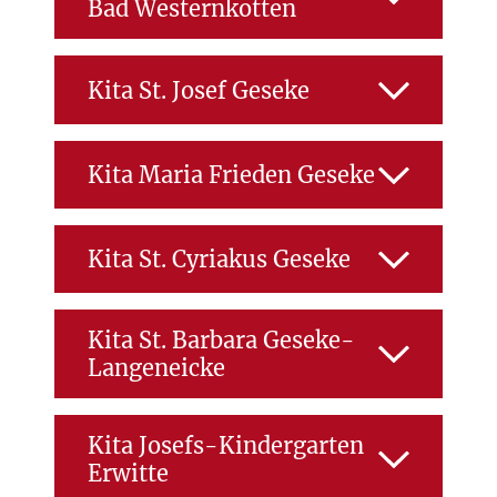
Bad Westernkotten
Personal - Kita
ZUR EINRICHTUNG
Kita St. Josef Geseke
Funktion:
allg.
Sachbearbeitung
Personal - Kita
ZUR EINRICHTUNG
Kita Maria Frieden Geseke
Funktion:
allg.
Personal - Kita
Sachbearbeitung
ZUR EINRICHTUNG
Kita St. Cyriakus Geseke
Funktion:
allg.
Personal - Kita
Sachbearbeitung
ZUR EINRICHTUNG
Kita St. Barbara Geseke-
Langeneicke
Funktion:
allg.
Personal - Kita
Sachbearbeitung
ZUR EINRICHTUNG
Kita Josefs-Kindergarten
Funktion:
allg.
Erwitte
Sachbearbeitung