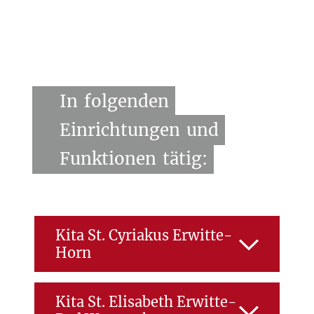
In
folgenden
Einrichtungen
und
Funktionen
tätig:
Kita St. Cyriakus Erwitte-
Horn
ZUR EINRICHTUNG
Kita St. Elisabeth Erwitte-